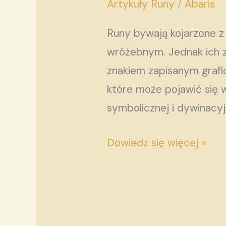
jako
Artykuły Runy
/
Abaris
znaki
Runy bywają kojarzone 
drogi
wróżebnym. Jednak ich zn
–
znakiem zapisanym grafic
od
które może pojawić się 
symbolu
symbolicznej i dywinacyj
do
wewnętrznego
Dowiedz się więcej »
poznania