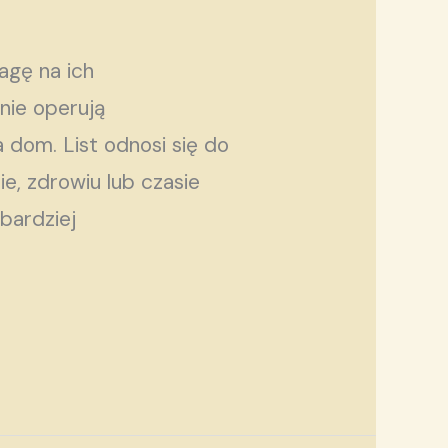
agę na ich
nie operują
dom. List odnosi się do
e, zdrowiu lub czasie
bardziej