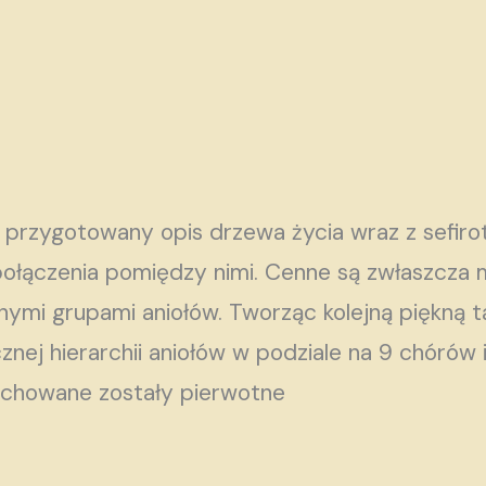
e przygotowany opis drzewa życia wraz z sefiro
ołączenia pomiędzy nimi. Cenne są zwłaszcza m
mi grupami aniołów. Tworząc kolejną piękną tal
cznej hierarchii aniołów w podziale na 9 chórów
achowane zostały pierwotne