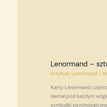
Lenormand – szt
Lenormand
–
Artykuły Lenormand
/
Ab
sztuka
Karty Lenormand często 
dostrzegania
niemal pod każdym wzgl
codzienności
symboliki psychologiczn