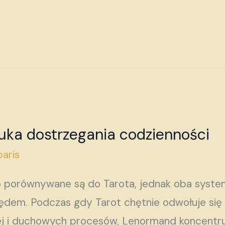
uka dostrzegania codzienności
aris
porównywane są do Tarota, jednak oba systemy
ędem. Podczas gdy Tarot chętnie odwołuje się
ej i duchowych procesów, Lenormand koncentru