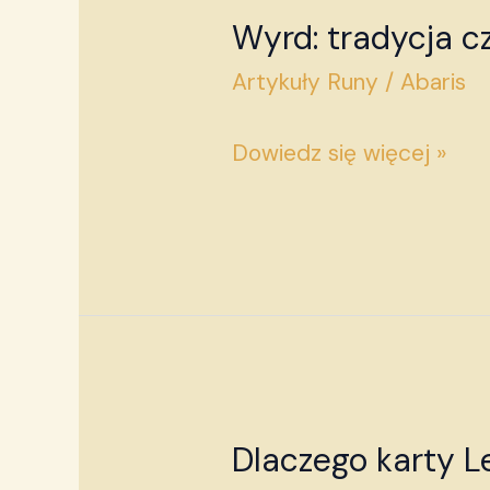
Wyrd: tradycja 
Wyrd:
tradycja
Artykuły Runy
/
Abaris
czy
Dowiedz się więcej »
New
Age?
Dlaczego karty 
Dlaczego