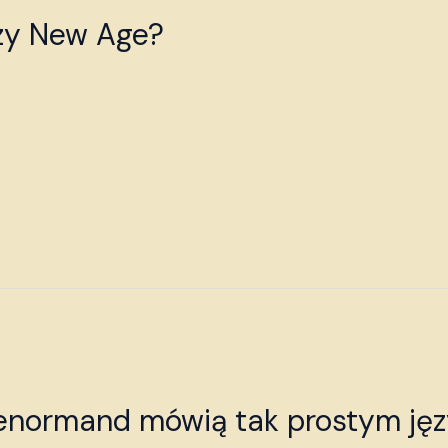
czy New Age?
Lenormand mówią tak prostym ję