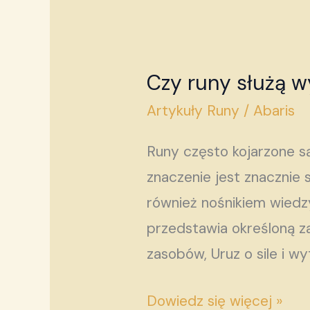
Czy runy służą w
Czy
runy
Artykuły Runy
/
Abaris
służą
Runy często kojarzone s
wyłącznie
znaczenie jest znacznie 
do
również nośnikiem wiedzy
wróżenia?
przedstawia określoną z
zasobów, Uruz o sile i w
Dowiedz się więcej »