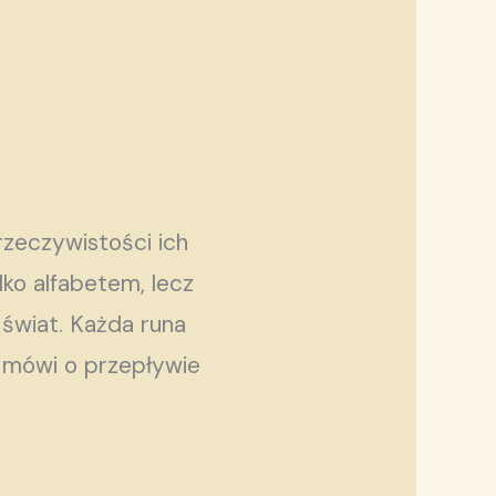
rzeczywistości ich
lko alfabetem, lecz
 świat. Każda runa
u mówi o przepływie