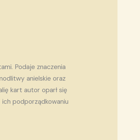
tami. Podaje znaczenia
odlitwy anielskie oraz
ię kart autor oparł się
 i ich podporządkowaniu