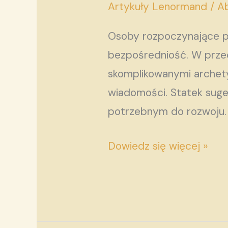
karty
Artykuły Lenormand
/
Ab
Lenormand
Osoby rozpoczynające p
mówią
bezpośredniość. W przec
tak
skomplikowanymi archet
prostym
wiadomości. Statek suge
językiem?
potrzebnym do rozwoju. T
Dowiedz się więcej »