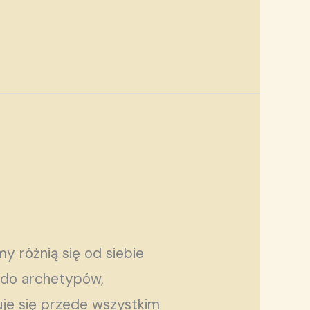
 różnią się od siebie
 do archetypów,
je się przede wszystkim