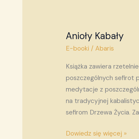
Anioły Kabały
Anioły
Kabały
E-booki
/
Abaris
Książka zawiera rzetelni
poszczególnych sefirot p
medytacje z poszczególny
na tradycyjnej kabalisty
sefirom Drzewa Życia. Z
Dowiedz się więcej »