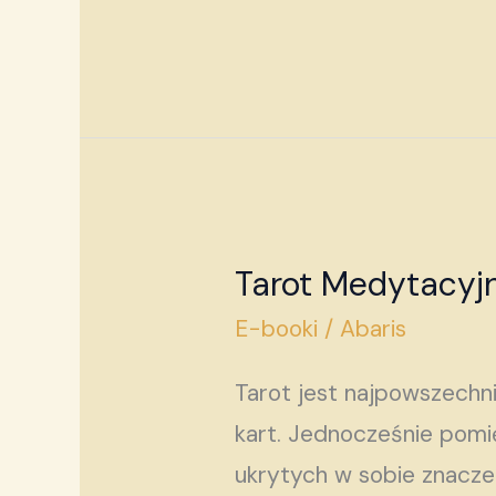
Tarot Medytacyj
Tarot
Medytacyjny
E-booki
/
Abaris
Tarot jest najpowszech
kart. Jednocześnie pomi
ukrytych w sobie znaczeń