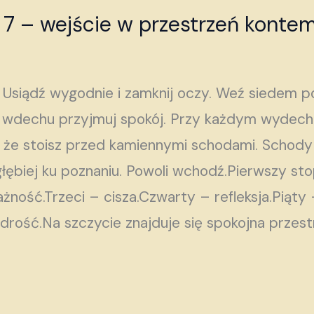
 7 – wejście w przestrzeń kontem
. Usiądź wygodnie i zamknij oczy. Weź siedem 
wdechu przyjmuj spokój. Przy każdym wydechu
, że stoisz przed kamiennymi schodami. Schod
łębiej ku poznaniu. Powoli wchodź.Pierwszy st
żność.Trzeci – cisza.Czwarty – refleksja.Piąty
rość.Na szczycie znajduje się spokojna przest