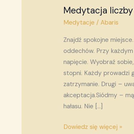
Medytacja liczby
Medytacja
liczby
Medytacje
/
Abaris
7
Znajdź spokojne miejsce
–
oddechów. Przy każdym 
wejście
napięcie. Wyobraź sobie
w
stopni. Każdy prowadzi g
przestrzeń
zatrzymanie. Drugi – uwa
kontemplacji
akceptacja.Siódmy – mąd
hałasu. Nie […]
Dowiedz się więcej »