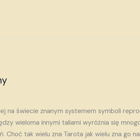
ny
niej na świecie znanym systemem symboli repr
ędzy wieloma innymi taliami wyróżnia się mnog
. Choć tak wielu zna Tarota jak wielu zna go n