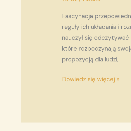
do
Fascynacja przepowiedni
poznania
reguły ich układania i r
siebie
nauczył się odczytywać 
które rozpoczynają swo
propozycją dla ludzi,
Dowiedz się więcej »