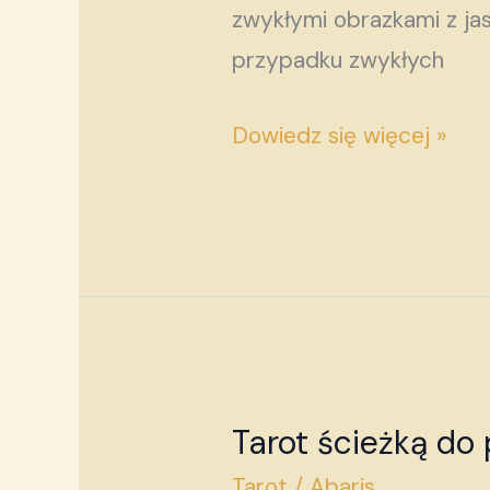
zwykłymi obrazkami z ja
przypadku zwykłych
Dowiedz się więcej »
Tarot ścieżką do 
Tarot
ścieżką
Tarot
/
Abaris