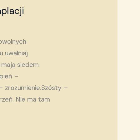
placji
powolnych
 uwalniaj
y mają siedem
opień –
 – zrozumienie.Szósty –
rzeń. Nie ma tam