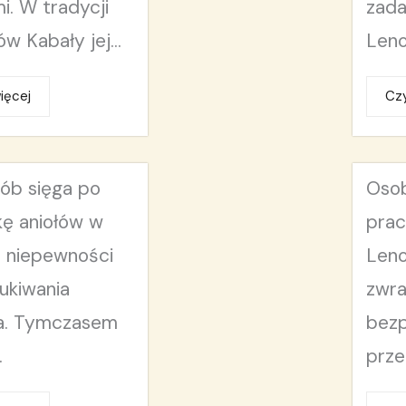
i. W tradycji
zada
ów Kabały jej...
Leno
ięcej
Czy
sób sięga po
Osob
kę aniołów w
prac
h niepewności
Len
ukiwania
zwra
a. Tymczasem
bezp
.
prze