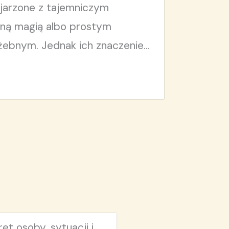
jarzone z tajemniczym
ną magią albo prostym
bnym. Jednak ich znaczenie...
ret osoby, sytuacji i