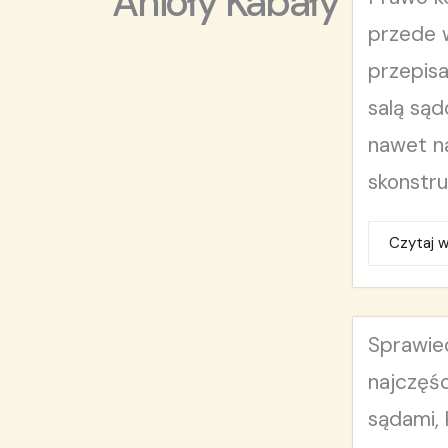
Anioły Kabały
przede 
przepisa
salą są
nawet na
skonstru
Czytaj w
Sprawie
najczęśc
sądami, 