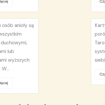
ięcej
Czy
u osób anioły są
Kart
wszystkim
por
i duchowymi,
Taro
ami lub
syst
ami wyższych
siebi
 W...
Czy
ięcej