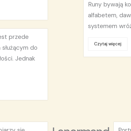
Runy bywają ko
alfabetem, daw
systemem wróże
jest przede
Czytaj więcej
m służącym do
ości. Jednak
jarzy się
Port