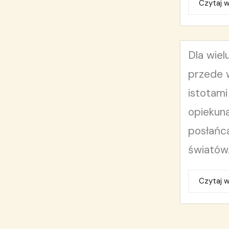
Czytaj w
Dla wiel
przede 
istotam
opiekun
posłańc
światów.
Czytaj w