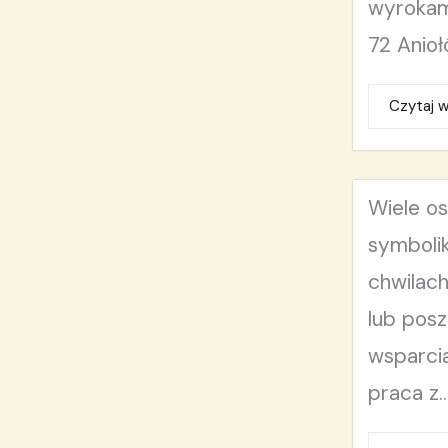
wyrokam
72 Anioł
Czytaj w
Wiele o
symboli
chwilac
lub posz
wsparci
praca z..