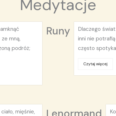
Medytacje
Runy
zamknąć
Dlaczego świat
 ze mną,
inni nie potraf
zoną podróż;
często spotykaj
Czytaj więcej
Lenormand
 ciało, mięśnie,
Ko