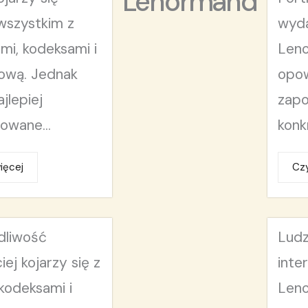
Lenormand
wszystkim z
wyda
mi, kodeksami i
Len
dową. Jednak
opow
jlepiej
zapo
owane...
konk
ięcej
Czy
dliwość
Ludz
iej kojarzy się z
inte
kodeksami i
Leno