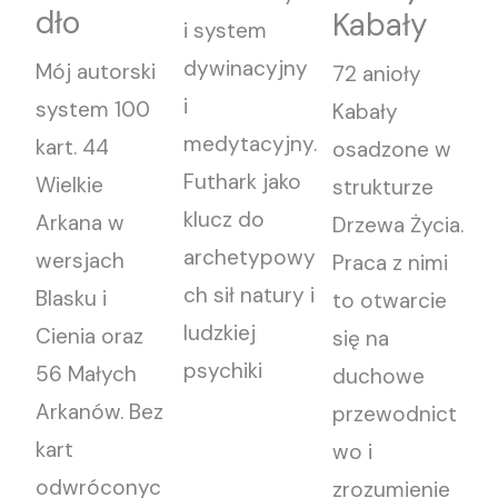
dło
Kabały
i system
dywinacyjny
Mój autorski
72 anioły
i
system 100
Kabały
medytacyjny.
kart. 44
osadzone w
Futhark jako
Wielkie
strukturze
klucz do
Arkana w
Drzewa Życia.
archetypowy
wersjach
Praca z nimi
ch sił natury i
Blasku i
to otwarcie
ludzkiej
Cienia oraz
się na
psychiki
56 Małych
duchowe
Arkanów. Bez
przewodnict
kart
wo i
odwróconyc
zrozumienie