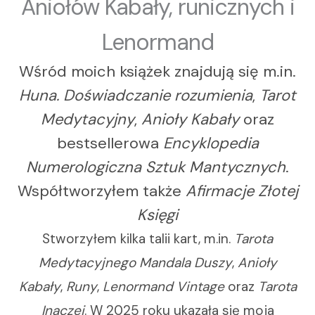
Aniołów Kabały, runicznych i
Lenormand
Wśród moich książek znajdują się m.in.
Huna. Doświadczanie rozumienia
,
Tarot
Medytacyjny
,
Anioły Kabały
oraz
bestsellerowa
Encyklopedia
Numerologiczna Sztuk Mantycznych
.
Współtworzyłem także
Afirmacje Złotej
Księgi
Stworzyłem kilka talii kart, m.in.
Tarota
Medytacyjnego Mandala Duszy
,
Anioły
Kabały
,
Runy
,
Lenormand Vintage
oraz
Tarota
Inaczej
. W 2025 roku ukazała się moja