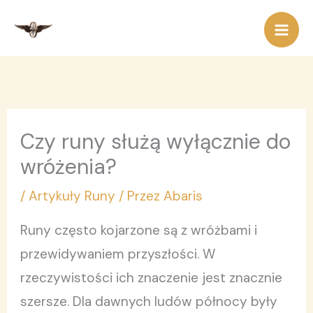
Przejdź
do
treści
Czy runy służą wyłącznie do
wróżenia?
/
Artykuły Runy
/ Przez
Abaris
Runy często kojarzone są z wróżbami i
przewidywaniem przyszłości. W
rzeczywistości ich znaczenie jest znacznie
szersze. Dla dawnych ludów północy były