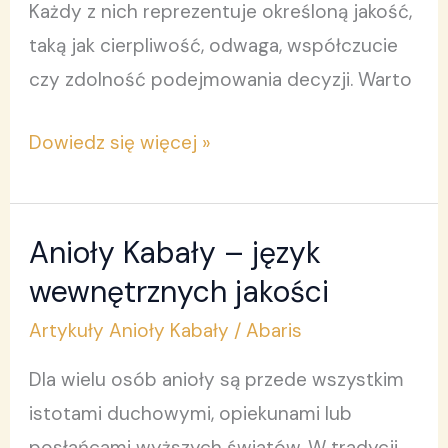
Każdy z nich reprezentuje określoną jakość,
taką jak cierpliwość, odwaga, współczucie
czy zdolność podejmowania decyzji. Warto
Dowiedz się więcej »
Anioły Kabały – język
Anioły
Kabały
wewnętrznych jakości
–
Artykuły Anioły Kabały
/
Abaris
język
Dla wielu osób anioły są przede wszystkim
wewnętrznych
istotami duchowymi, opiekunami lub
jakości
posłańcami wyższych światów. W tradycji