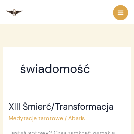
Przejdź
do
treści
świadomość
XIII Śmierć/Transformacja
XIII
Śmierć/Transformacja
Medytacje tarotowe
/
Abaris
Jesteś gotowy? Czas zamknąć ziemskie