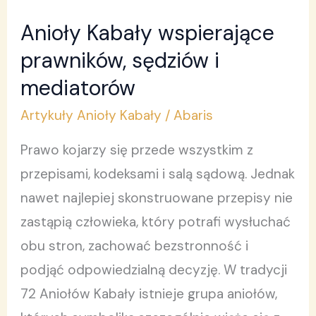
Anioły Kabały wspierające
Anioły
Kabały
prawników, sędziów i
wspierające
mediatorów
prawników,
Artykuły Anioły Kabały
/
Abaris
sędziów
i
Prawo kojarzy się przede wszystkim z
mediatorów
przepisami, kodeksami i salą sądową. Jednak
nawet najlepiej skonstruowane przepisy nie
zastąpią człowieka, który potrafi wysłuchać
obu stron, zachować bezstronność i
podjąć odpowiedzialną decyzję. W tradycji
72 Aniołów Kabały istnieje grupa aniołów,