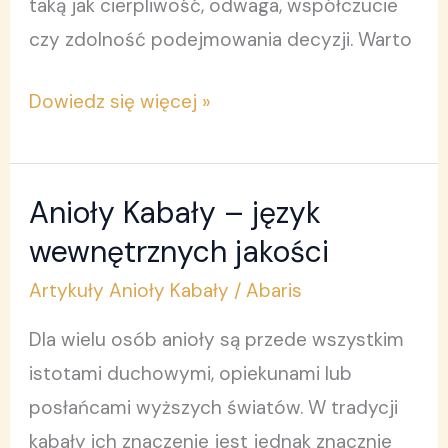
taką jak cierpliwość, odwaga, współczucie
czy zdolność podejmowania decyzji. Warto
Dowiedz się więcej »
Anioły Kabały – język
Anioły
Kabały
wewnętrznych jakości
–
Artykuły Anioły Kabały
/
Abaris
język
Dla wielu osób anioły są przede wszystkim
wewnętrznych
istotami duchowymi, opiekunami lub
jakości
posłańcami wyższych światów. W tradycji
kabały ich znaczenie jest jednak znacznie