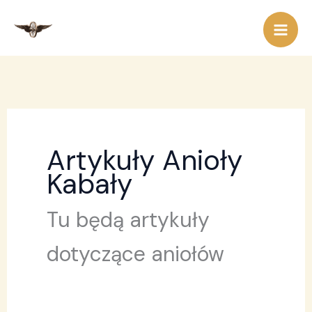
Przejdź
do
treści
Artykuły Anioły
Kabały
Tu będą artykuły
dotyczące aniołów