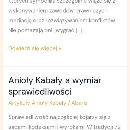
których symbolika szczególnie wiąże się z
wykonywaniem zawodów prawniczych,
mediacją oraz rozwiązywaniem konfliktów.
Nie pomagają oni „wygrać […]
Dowiedz się więcej »
Anioły Kabały a wymiar
Anioły
Kabały
sprawiedliwości
a
Artykuły Anioły Kabały
/
Abaris
wymiar
Sprawiedliwość najczęściej kojarzy się z
sprawiedliwości
sądami, kodeksami i wyrokami. W tradycji 72