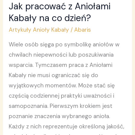
Jak pracować z Aniołami
Jak
pracować
Kabały na co dzień?
z
Artykuły Anioły Kabały
/
Abaris
Aniołami
Wiele osób sięga po symbolikę aniołów w
Kabały
chwilach niepewności lub poszukiwania
na
wsparcia. Tymczasem praca z Aniołami
co
Kabały nie musi ograniczać się do
dzień?
wyjątkowych momentów. Może stać się
częścią codziennej praktyki uważności i
samopoznania. Pierwszym krokiem jest
poznanie znaczenia wybranego anioła.
Każdy z nich reprezentuje określoną jakość,