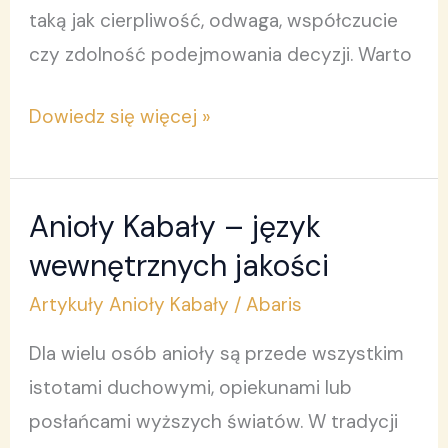
taką jak cierpliwość, odwaga, współczucie
czy zdolność podejmowania decyzji. Warto
Dowiedz się więcej »
Anioły Kabały – język
Anioły
Kabały
wewnętrznych jakości
–
Artykuły Anioły Kabały
/
Abaris
język
Dla wielu osób anioły są przede wszystkim
wewnętrznych
istotami duchowymi, opiekunami lub
jakości
posłańcami wyższych światów. W tradycji