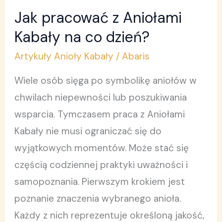
Jak pracować z Aniołami
Jak
pracować
Kabały na co dzień?
z
Artykuły Anioły Kabały
/
Abaris
Aniołami
Wiele osób sięga po symbolikę aniołów w
Kabały
chwilach niepewności lub poszukiwania
na
wsparcia. Tymczasem praca z Aniołami
co
Kabały nie musi ograniczać się do
dzień?
wyjątkowych momentów. Może stać się
częścią codziennej praktyki uważności i
samopoznania. Pierwszym krokiem jest
poznanie znaczenia wybranego anioła.
Każdy z nich reprezentuje określoną jakość,