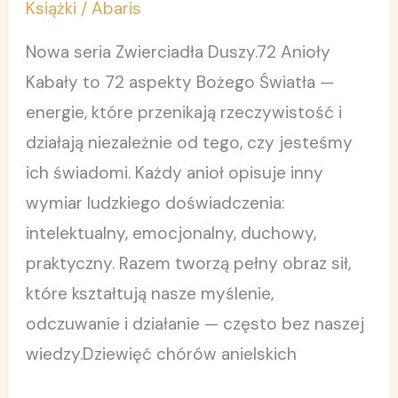
Anielski
Książki
/
Abaris
—
Nowa seria Zwierciadła Duszy.72 Anioły
Tom
Kabały to 72 aspekty Bożego Światła —
4.
energie, które przenikają rzeczywistość i
działają niezależnie od tego, czy jesteśmy
ich świadomi. Każdy anioł opisuje inny
wymiar ludzkiego doświadczenia:
intelektualny, emocjonalny, duchowy,
praktyczny. Razem tworzą pełny obraz sił,
które kształtują nasze myślenie,
odczuwanie i działanie — często bez naszej
wiedzy.Dziewięć chórów anielskich