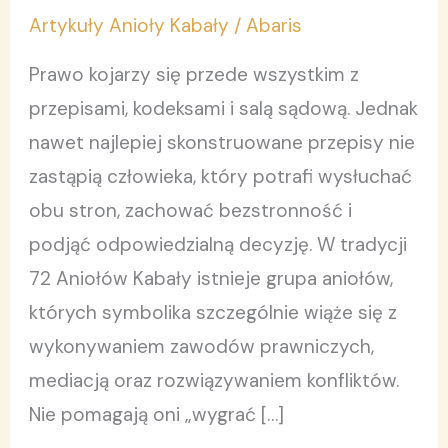
prawników,
Artykuły Anioły Kabały
/
Abaris
sędziów
i
Prawo kojarzy się przede wszystkim z
mediatorów
przepisami, kodeksami i salą sądową. Jednak
nawet najlepiej skonstruowane przepisy nie
zastąpią człowieka, który potrafi wysłuchać
obu stron, zachować bezstronność i
podjąć odpowiedzialną decyzję. W tradycji
72 Aniołów Kabały istnieje grupa aniołów,
których symbolika szczególnie wiąże się z
wykonywaniem zawodów prawniczych,
mediacją oraz rozwiązywaniem konfliktów.
Nie pomagają oni „wygrać […]