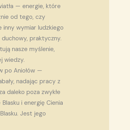
iatła — energie, które
żnie od tego, czy
e inny wymiar ludzkiego
, duchowy, praktyczny.
tują nasze myślenie,
j wiedzy.
ów po Aniołów —
bały, nadając pracy z
cza daleko poza zwykłe
Blasku i energię Cienia
Blasku. Jest jego