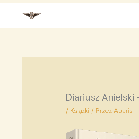
Przejdź
do
treści
Diariusz Anielski
/
Książki
/ Przez
Abaris