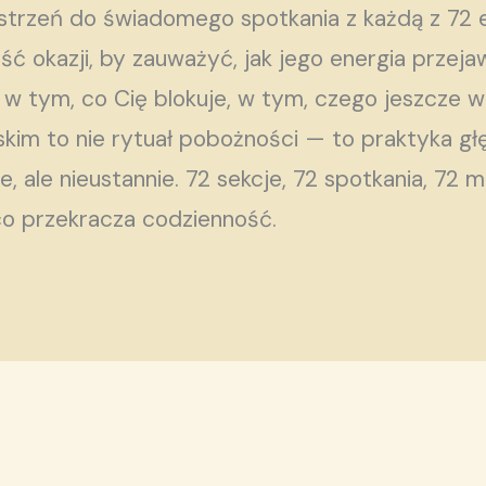
strzeń do świadomego spotkania z każdą z 72 en
ść okazji, by zauważyć, jak jego energia przej
 w tym, co Cię blokuje, w tym, czego jeszcze w
lskim to nie rytuał pobożności — to praktyka g
nie, ale nieustannie. 72 sekcje, 72 spotkania, 72
co przekracza codzienność.