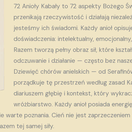
72 Anioły Kabały to 72 aspekty Bożego Św
przenikają rzeczywistość i działają niezale
jesteśmy ich świadomi. Każdy anioł opisuj
doświadczenia: intelektualny, emocjonalny
Razem tworzą pełny obraz sił, które kształ
odczuwanie i działanie — często bez nasze
Dziewięć chórów anielskich — od Serafin
porządkuje tę przestrzeń według zasad Ka
diariuszem głębię i kontekst, który wykra
wróżbiarstwo. Każdy anioł posiada energię 
ie warte poznania. Cień nie jest zaprzeczeniem 
zem tej samej siły.