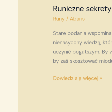
Runiczne sekrety
Runiczne
sekrety
Runy
/
Abaris
Stare podania wspominają
nienasycony wiedzą, któr
uczynić bogatszym. By w
by zaś skosztować miodu 
Dowiedz się więcej »