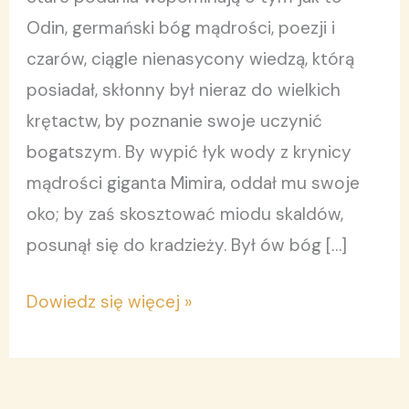
Odin, germański bóg mądrości, poezji i
czarów, ciągle nienasycony wiedzą, którą
posiadał, skłonny był nieraz do wielkich
krętactw, by poznanie swoje uczynić
bogatszym. By wypić łyk wody z krynicy
mądrości giganta Mimira, oddał mu swoje
oko; by zaś skosztować miodu skaldów,
posunął się do kradzieży. Był ów bóg […]
Dowiedz się więcej »