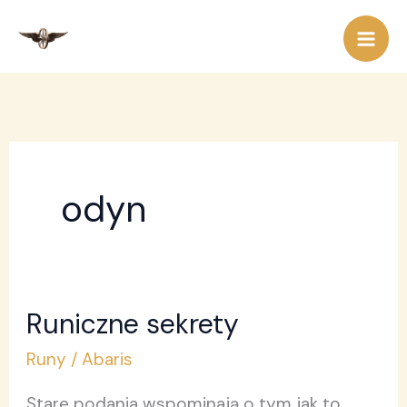
Przejdź
do
treści
odyn
Runiczne sekrety
Runiczne
sekrety
Runy
/
Abaris
Stare podania wspominają o tym jak to