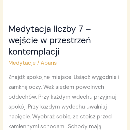
Medytacja liczby 7 –
Medytacja
liczby
wejście w przestrzeń
7
kontemplacji
–
Medytacje
/
Abaris
wejście
w
Znajdź spokojne miejsce. Usiądź wygodnie i
przestrzeń
zamknij oczy. Weź siedem powolnych
kontemplacji
oddechów. Przy każdym wdechu przyjmuj
spokój. Przy każdym wydechu uwalniaj
napięcie. Wyobraź sobie, że stoisz przed
kamiennymi schodami. Schody mają