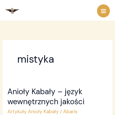
Przejdź
do
treści
mistyka
Anioły Kabały – język
Anioły
Kabały
wewnętrznych jakości
–
Artykuły Anioły Kabały
/
Abaris