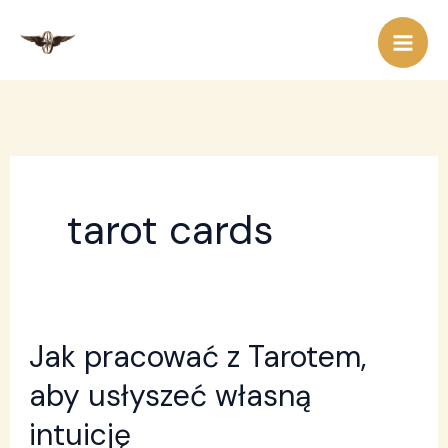
Przejdź
do
treści
tarot cards
Jak pracować z Tarotem,
Jak
pracować
aby usłyszeć własną
z
intuicję