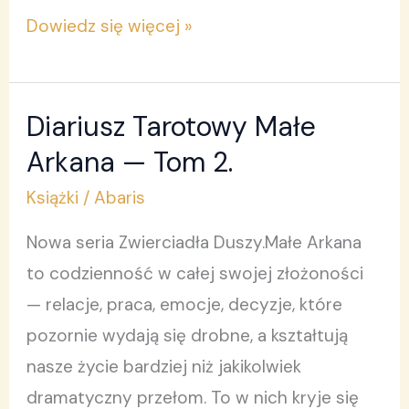
Dowiedz się więcej »
Diariusz Tarotowy Małe
Diariusz
Tarotowy
Arkana — Tom 2.
Małe
Książki
/
Abaris
Arkana
Nowa seria Zwierciadła Duszy.Małe Arkana
—
to codzienność w całej swojej złożoności
Tom
— relacje, praca, emocje, decyzje, które
2.
pozornie wydają się drobne, a kształtują
nasze życie bardziej niż jakikolwiek
dramatyczny przełom. To w nich kryje się