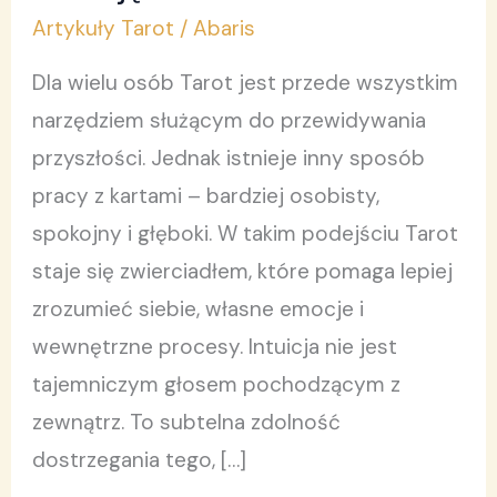
Tarotem,
Artykuły Tarot
/
Abaris
aby
usłyszeć
Dla wielu osób Tarot jest przede wszystkim
własną
narzędziem służącym do przewidywania
intuicję
przyszłości. Jednak istnieje inny sposób
pracy z kartami – bardziej osobisty,
spokojny i głęboki. W takim podejściu Tarot
staje się zwierciadłem, które pomaga lepiej
zrozumieć siebie, własne emocje i
wewnętrzne procesy. Intuicja nie jest
tajemniczym głosem pochodzącym z
zewnątrz. To subtelna zdolność
dostrzegania tego, […]