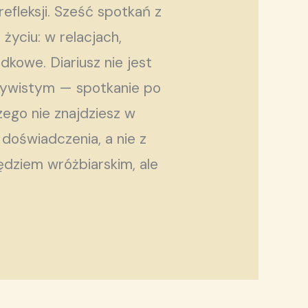
efleksji. Sześć spotkań z
 życiu: w relacjach,
kowe. Diariusz nie jest
czywistym — spotkanie po
zego nie znajdziesz w
 doświadczenia, a nie z
zędziem wróżbiarskim, ale