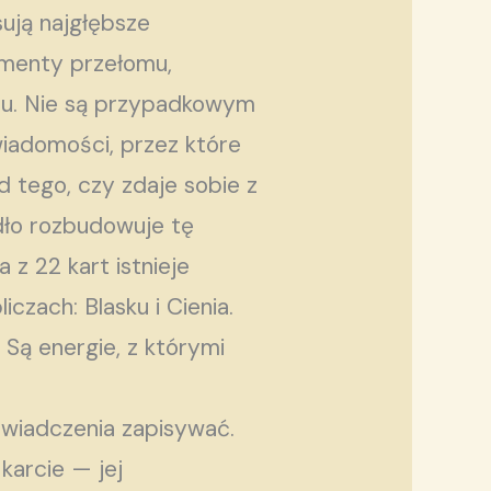
ują najgłębsze
omenty przełomu,
tu. Nie są przypadkowym
iadomości, przez które
d tego, czy zdaje sobie z
dło rozbudowuje tę
z 22 kart istnieje
zach: Blasku i Cienia.
 Są energie, z którymi
świadczenia zapisywać.
karcie — jej