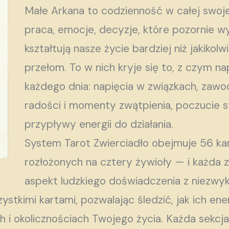
Małe Arkana to codzienność w całej swojej
praca, emocje, decyzje, które pozornie wy
kształtują nasze życie bardziej niż jakiko
przełom. To w nich kryje się to, z czym 
każdego dnia: napięcia w związkach, zaw
radości i momenty zwątpienia, poczucie st
przypływy energii do działania.
System Tarot Zwierciadło obejmuje 56 k
rozłożonych na cztery żywioły — i każda z
aspekt ludzkiego doświadczenia z niezwykł
stkimi kartami, pozwalając śledzić, jak ich ener
 i okolicznościach Twojego życia. Każda sekcj