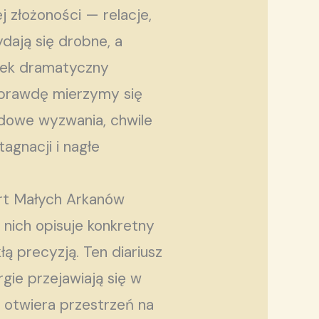
 złożoności — relacje,
dają się drobne, a
lwiek dramatyczny
naprawdę mierzymy się
odowe wyzwania, chwile
agnacji i nagłe
art Małych Arkanów
 nich opisuje konkretny
ą precyzją. Ten diariusz
gie przejawiają się w
a otwiera przestrzeń na