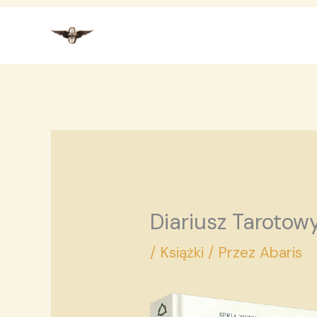
Przejdź
do
treści
Diariusz Tarotow
/
Książki
/ Przez
Abaris