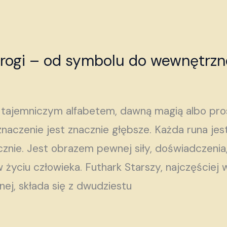
drogi – od symbolu do wewnętrz
z tajemniczym alfabetem, dawną magią albo p
aczenie jest znacznie głębsze. Każda runa jest 
znie. Jest obrazem pewnej siły, doświadczenia,
w życiu człowieka. Futhark Starszy, najczęście
nej, składa się z dwudziestu