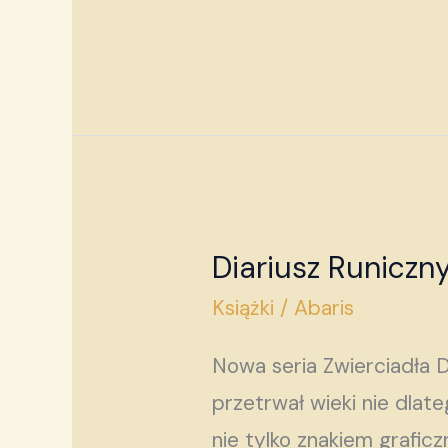
poznania
Diariusz Runiczn
Diariusz
Runiczny
Książki
/
Abaris
—
Nowa seria Zwierciadła 
Tom
przetrwał wieki nie dlat
3.
nie tylko znakiem grafic