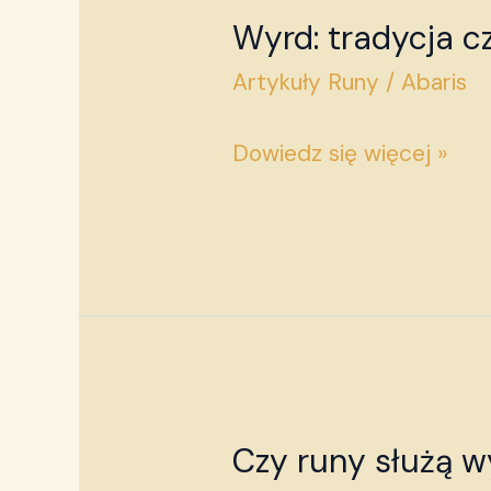
Wyrd: tradycja 
Wyrd:
tradycja
Artykuły Runy
/
Abaris
czy
Dowiedz się więcej »
New
Age?
Czy runy służą w
Czy