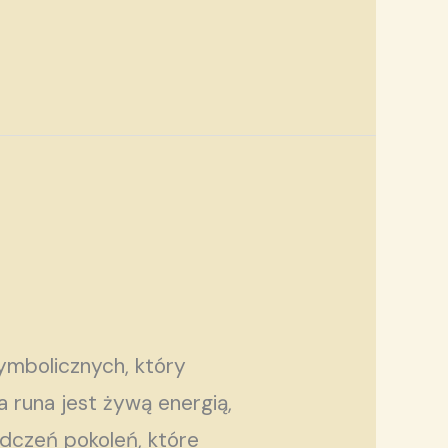
ymbolicznych, który
a runa jest żywą energią,
adczeń pokoleń, które