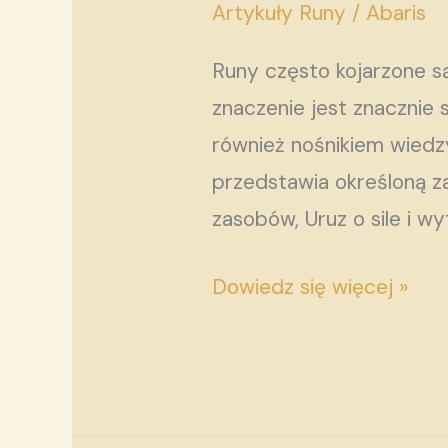
runy
Artykuły Runy
/
Abaris
służą
Runy często kojarzone s
wyłącznie
znaczenie jest znacznie 
do
również nośnikiem wiedzy
wróżenia?
przedstawia określoną z
zasobów, Uruz o sile i w
Dowiedz się więcej »