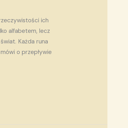
rzeczywistości ich
lko alfabetem, lecz
 świat. Każda runa
u mówi o przepływie