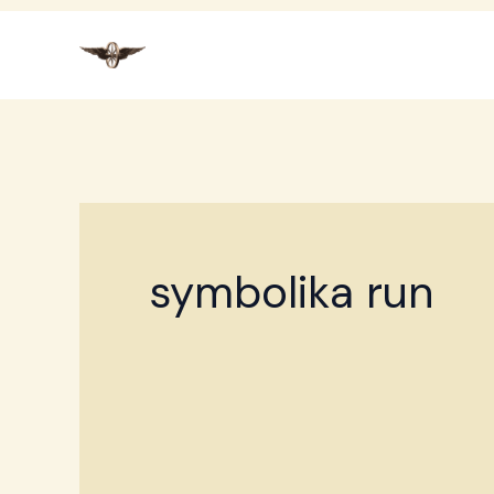
Przejdź
do
treści
symbolika run