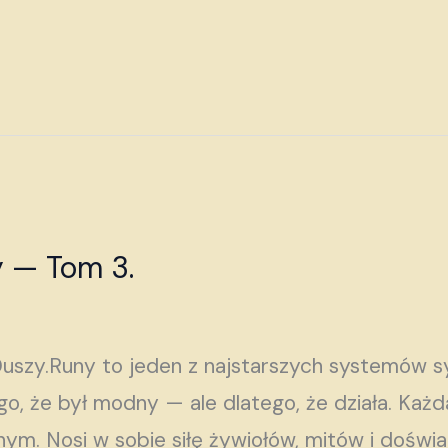
y — Tom 3.
Duszy.Runy to jeden z najstarszych systemów s
ego, że był modny — ale dlatego, że działa. Każd
znym. Nosi w sobie siłę żywiołów, mitów i doświ