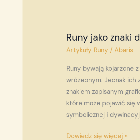
Runy jako znaki 
Runy
jako
Artykuły Runy
/
Abaris
znaki
Runy bywają kojarzone 
drogi
wróżebnym. Jednak ich zn
–
znakiem zapisanym grafic
od
które może pojawić się 
symbolu
symbolicznej i dywinacyj
do
wewnętrznego
Dowiedz się więcej »