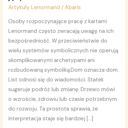
mówią
Artykuły Lenormand
/
Abaris
tak
prostym
Osoby rozpoczynające pracę z kartami
językiem?
Lenormand często zwracają uwagę na ich
bezpośredniość. W przeciwieństwie do
wielu systemów symbolicznych nie operują
skomplikowanymi archetypami ani
rozbudowaną symboliką.Dom oznacza dom.
List odnosi się do wiadomości. Statek
sugeruje podróż lub zmianę. Drzewo mówi
o wzroście, zdrowiu lub czasie potrzebnym
do rozwoju. Ta prostota sprawia, że
interpretacja staje się bardziej […]