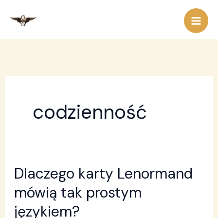
Przejdź
do
treści
codzienność
Dlaczego karty Lenormand
Dlaczego
karty
mówią tak prostym
Lenormand
językiem?