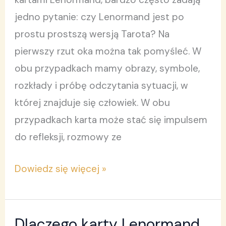
dwa
jedno pytanie: czy Lenormand jest po
sposoby
prostu prostszą wersją Tarota? Na
patrzenia
pierwszy rzut oka można tak pomyśleć. W
obu przypadkach mamy obrazy, symbole,
rozkłady i próbę odczytania sytuacji, w
której znajduje się człowiek. W obu
przypadkach karta może stać się impulsem
do refleksji, rozmowy ze
Dowiedz się więcej »
Dlaczego karty Lenormand
Dlaczego