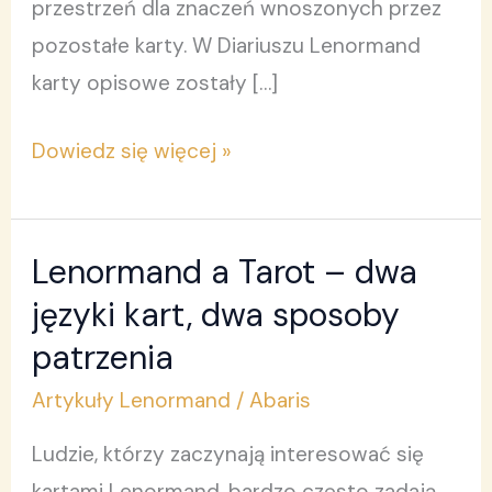
przestrzeń dla znaczeń wnoszonych przez
pozostałe karty. W Diariuszu Lenormand
karty opisowe zostały […]
Dowiedz się więcej »
Lenormand a Tarot – dwa
Lenormand
a
języki kart, dwa sposoby
Tarot
patrzenia
–
Artykuły Lenormand
/
Abaris
dwa
języki
Ludzie, którzy zaczynają interesować się
kart,
kartami Lenormand, bardzo często zadają