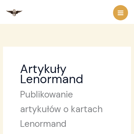
Przejdź
do
treści
Artykuły
Lenormand
Publikowanie
artykułów o kartach
Lenormand