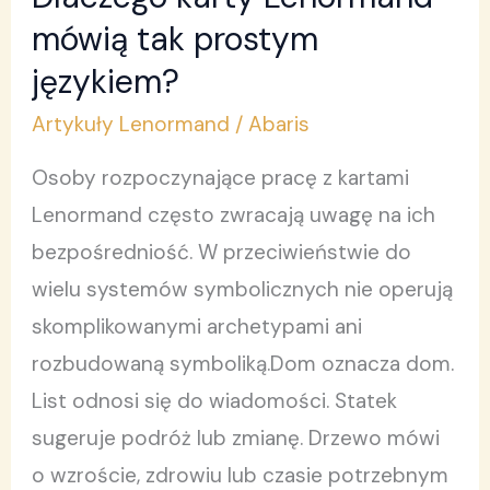
karty
mówią tak prostym
Lenormand
językiem?
mówią
Artykuły Lenormand
/
Abaris
tak
prostym
Osoby rozpoczynające pracę z kartami
językiem?
Lenormand często zwracają uwagę na ich
bezpośredniość. W przeciwieństwie do
wielu systemów symbolicznych nie operują
skomplikowanymi archetypami ani
rozbudowaną symboliką.Dom oznacza dom.
List odnosi się do wiadomości. Statek
sugeruje podróż lub zmianę. Drzewo mówi
o wzroście, zdrowiu lub czasie potrzebnym