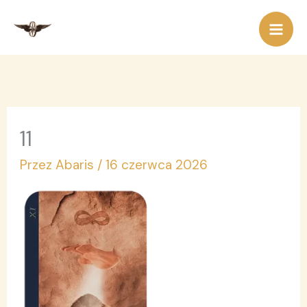
Przejdź
do
treści
11
Przez
Abaris
/
16 czerwca 2026