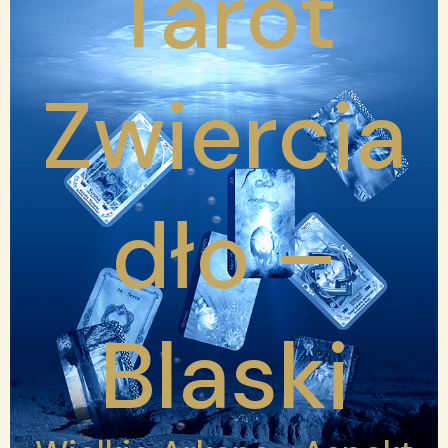
Tarot
Zwiercia
dło –
Blaski