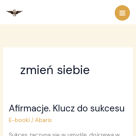
Przejdź
do
treści
zmień siebie
Afirmacje. Klucz do sukcesu
Afirmacje.
Klucz
E-booki
/
Abaris
do
Sukces zaczyna się w umyśle, dojrzewa w