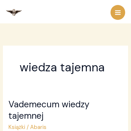
Przejdź
do
treści
wiedza tajemna
Vademecum wiedzy
Vademecum
wiedzy
tajemnej
tajemnej
Książki
/
Abaris