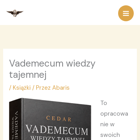
Przejdź
do
treści
Vademecum wiedzy
tajemnej
/
Książki
/ Przez
Abaris
To
opracowa
nie w
swoich