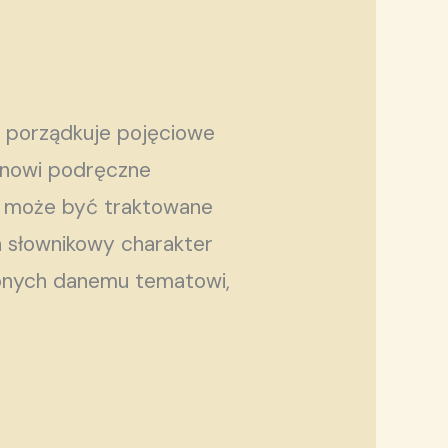
, porządkuje pojęciowe
tanowi podręczne
ów może być traktowane
a słownikowy charakter
conych danemu tematowi,