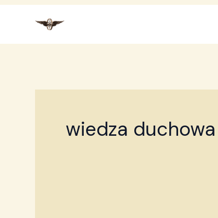
Przejdź
do
treści
wiedza duchowa