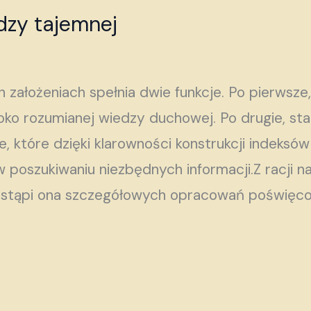
zy tajemnej
 założeniach spełnia dwie funkcje. Po pierwsze
oko rozumianej wiedzy duchowej. Po drugie, s
 które dzięki klarowności konstrukcji indeks
 poszukiwaniu niezbędnych informacji.Z racji n
ie zastąpi ona szczegółowych opracowań poświę