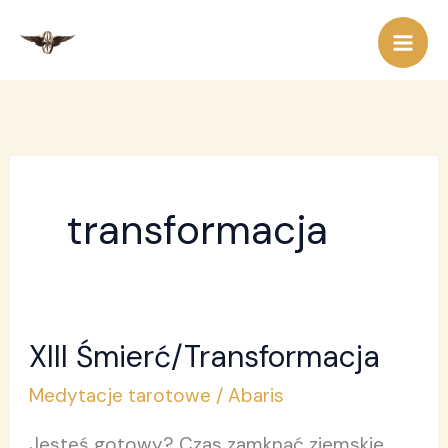
Przejdź
do
treści
transformacja
XIII Śmierć/Transformacja
XIII
Śmierć/Transformacja
Medytacje tarotowe
/
Abaris
Jesteś gotowy? Czas zamknąć ziemskie