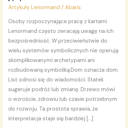
mówią
Artykuły Lenormand
/
Abaris
tak
prostym
Osoby rozpoczynające pracę z kartami
językiem?
Lenormand często zwracają uwagę na ich
bezpośredniość. W przeciwieństwie do
wielu systemów symbolicznych nie operują
skomplikowanymi archetypami ani
rozbudowaną symboliką.Dom oznacza dom.
List odnosi się do wiadomości. Statek
sugeruje podróż lub zmianę. Drzewo mówi
o wzroście, zdrowiu lub czasie potrzebnym
do rozwoju. Ta prostota sprawia, że
interpretacja staje się bardziej […]