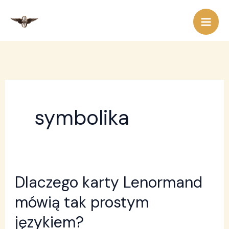
Przejdź
do
treści
symbolika
Dlaczego karty Lenormand
Dlaczego
karty
mówią tak prostym
Lenormand
językiem?