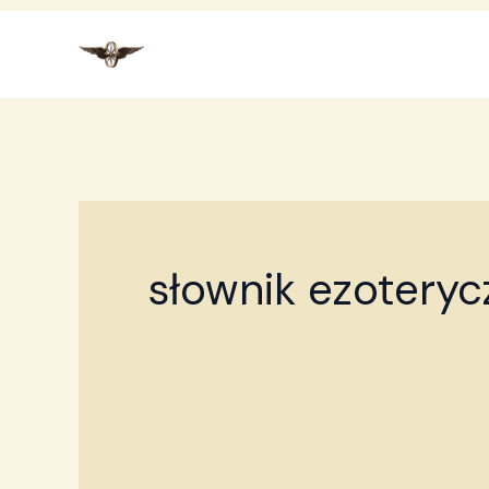
Przejdź
do
treści
słownik ezoteryc