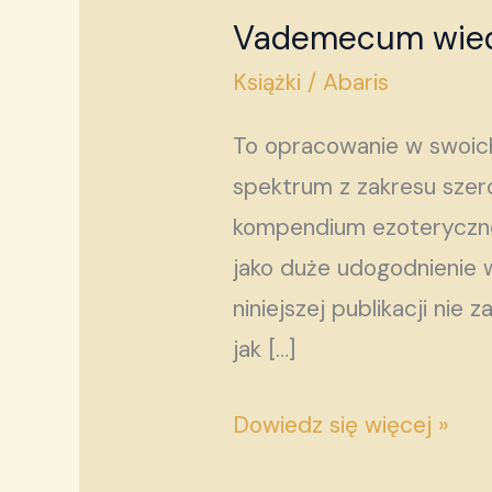
Vademecum wied
Vademecum
wiedzy
Książki
/
Abaris
tajemnej
To opracowanie w swoich
spektrum z zakresu szer
kompendium ezoteryczne,
jako duże udogodnienie w
niniejszej publikacji n
jak […]
Dowiedz się więcej »