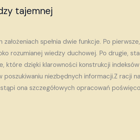
zy tajemnej
 założeniach spełnia dwie funkcje. Po pierwsze
oko rozumianej wiedzy duchowej. Po drugie, s
 które dzięki klarowności konstrukcji indeks
 poszukiwaniu niezbędnych informacji.Z racji n
ie zastąpi ona szczegółowych opracowań poświę