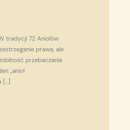
W tradycji 72 Aniołów
rzestrzeganie prawa, ale
 zdolność przebaczania
en „anioł
 […]