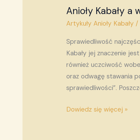
Anioły Kabały a 
Anioły
Kabały
Artykuły Anioły Kabały
a
Sprawiedliwość najczęści
wymiar
Kabały jej znaczenie jes
sprawiedliwości
również uczciwość wobec
oraz odwagę stawania po 
sprawiedliwości”. Poszcz
Dowiedz się więcej »