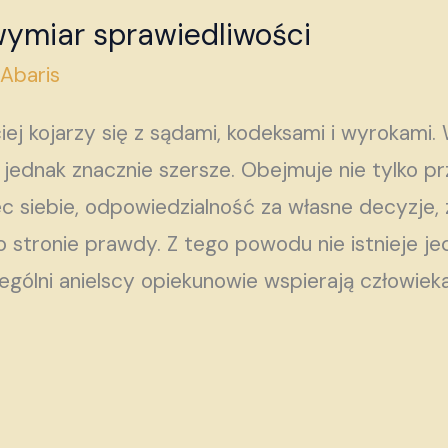
wymiar sprawiedliwości
/
Abaris
ej kojarzy się z sądami, kodeksami i wyrokami. 
t jednak znacznie szersze. Obejmuje nie tylko p
 siebie, odpowiedzialność za własne decyzje,
stronie prawdy. Z tego powodu nie istnieje jed
ególni anielscy opiekunowie wspierają człowieka