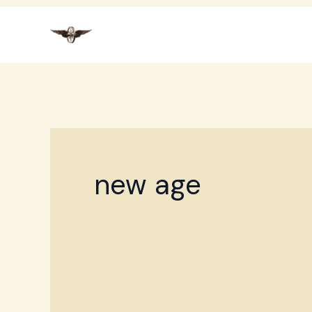
Przejdź
do
treści
new age