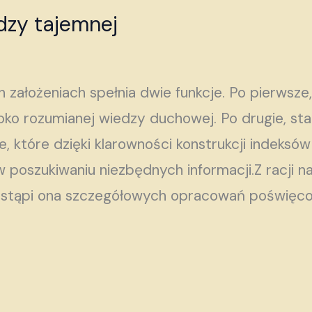
zy tajemnej
 założeniach spełnia dwie funkcje. Po pierwsze
oko rozumianej wiedzy duchowej. Po drugie, s
 które dzięki klarowności konstrukcji indeks
 poszukiwaniu niezbędnych informacji.Z racji n
ie zastąpi ona szczegółowych opracowań poświę