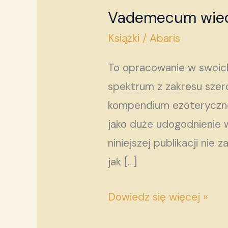
Vademecum wied
Vademecum
wiedzy
Książki
/
Abaris
tajemnej
To opracowanie w swoich
spektrum z zakresu szer
kompendium ezoteryczne,
jako duże udogodnienie w
niniejszej publikacji n
jak […]
Dowiedz się więcej »