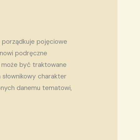
, porządkuje pojęciowe
tanowi podręczne
ów może być traktowane
a słownikowy charakter
conych danemu tematowi,