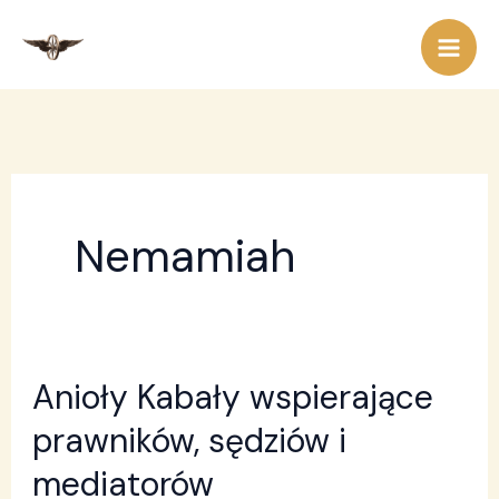
Przejdź
do
treści
Nemamiah
Anioły Kabały wspierające
Anioły
Kabały
prawników, sędziów i
wspierające
mediatorów