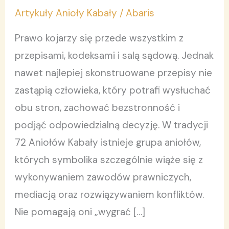
prawników,
Artykuły Anioły Kabały
/
Abaris
sędziów
i
Prawo kojarzy się przede wszystkim z
mediatorów
przepisami, kodeksami i salą sądową. Jednak
nawet najlepiej skonstruowane przepisy nie
zastąpią człowieka, który potrafi wysłuchać
obu stron, zachować bezstronność i
podjąć odpowiedzialną decyzję. W tradycji
72 Aniołów Kabały istnieje grupa aniołów,
których symbolika szczególnie wiąże się z
wykonywaniem zawodów prawniczych,
mediacją oraz rozwiązywaniem konfliktów.
Nie pomagają oni „wygrać […]