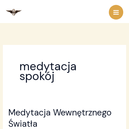
Przejdź
do
treści
medytacja
spokój
Medytacja Wewnętrznego
Medytacja
Wewnętrznego
Światła