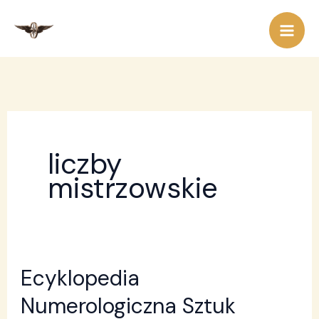
Przejdź
do
treści
liczby
mistrzowskie
Ecyklopedia
Ecyklopedia
Numerologiczna
Numerologiczna Sztuk