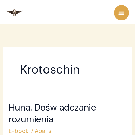
Przejdź
do
treści
Krotoschin
Huna. Doświadczanie
Huna.
Doświadczanie
rozumienia
rozumienia
E-booki
/
Abaris