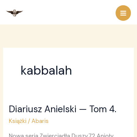
Przejdź
do
treści
kabbalah
Diariusz Anielski — Tom 4.
Diariusz
Anielski
Książki
/
Abaris
—
Nowa seria Zwierciadła Duszy.72 Anioły