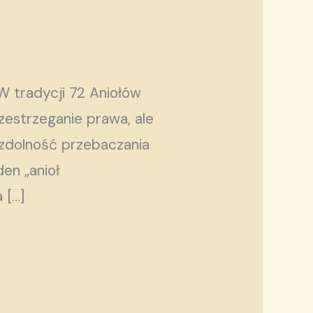
W tradycji 72 Aniołów
rzestrzeganie prawa, ale
 zdolność przebaczania
en „anioł
 […]