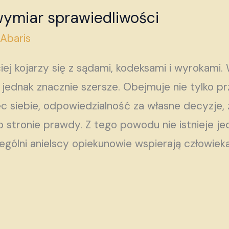
wymiar sprawiedliwości
/
Abaris
ej kojarzy się z sądami, kodeksami i wyrokami. 
t jednak znacznie szersze. Obejmuje nie tylko p
 siebie, odpowiedzialność za własne decyzje,
stronie prawdy. Z tego powodu nie istnieje jed
ególni anielscy opiekunowie wspierają człowieka