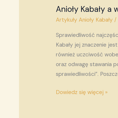
Anioły Kabały a 
Anioły
Kabały
Artykuły Anioły Kabały
a
Sprawiedliwość najczęści
wymiar
Kabały jej znaczenie jes
sprawiedliwości
również uczciwość wobec
oraz odwagę stawania po 
sprawiedliwości”. Poszcz
Dowiedz się więcej »