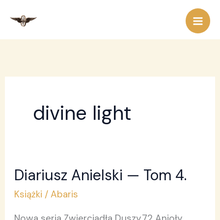
Przejdź
do
treści
divine light
Diariusz Anielski — Tom 4.
Diariusz
Anielski
Książki
/
Abaris
—
Nowa seria Zwierciadła Duszy.72 Anioły