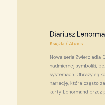
Diariusz Lenorm
Diariusz
Lenormand
Książki
/
Abaris
—
Nowa seria Zwierciadła 
Tom
nadmiernej symboliki, be
5.
systemach. Obrazy są ko
narrację, która często z
karty Lenormand przez p