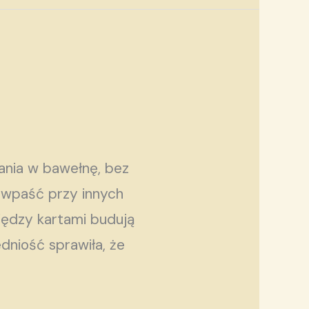
ania w bawełnę, bez
o wpaść przy innych
iędzy kartami budują
dniość sprawiła, że