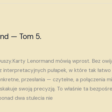
and — Tom 5.
Duszy.Karty Lenormand mówią wprost. Bez owij
z interpretacyjnych pułapek, w które tak łatw
nkretne, przesłania — czytelne, a połączenia m
askakuje swoją precyzją. To właśnie ta bezpośre
onad dwa stulecia nie