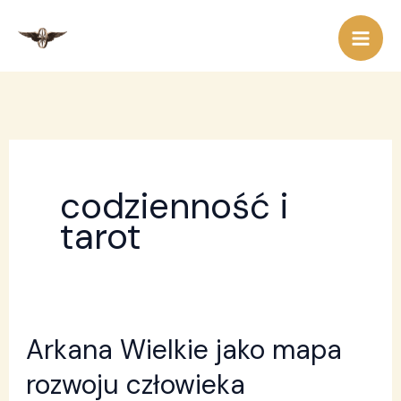
Przejdź
do
treści
codzienność i
tarot
Arkana Wielkie jako mapa
Arkana
Wielkie
rozwoju człowieka