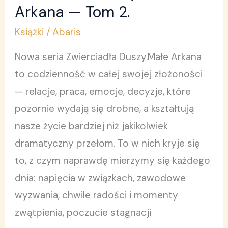
Tarotowy
Arkana — Tom 2.
Małe
Książki
/
Abaris
Arkana
Nowa seria Zwierciadła Duszy.Małe Arkana
—
to codzienność w całej swojej złożoności
Tom
— relacje, praca, emocje, decyzje, które
2.
pozornie wydają się drobne, a kształtują
nasze życie bardziej niż jakikolwiek
dramatyczny przełom. To w nich kryje się
to, z czym naprawdę mierzymy się każdego
dnia: napięcia w związkach, zawodowe
wyzwania, chwile radości i momenty
zwątpienia, poczucie stagnacji