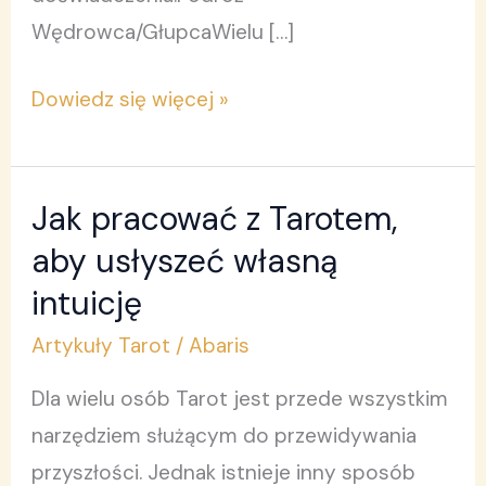
Wędrowca/GłupcaWielu […]
Dowiedz się więcej »
Jak pracować z Tarotem,
Jak
pracować
aby usłyszeć własną
z
intuicję
Tarotem,
Artykuły Tarot
/
Abaris
aby
usłyszeć
Dla wielu osób Tarot jest przede wszystkim
własną
narzędziem służącym do przewidywania
intuicję
przyszłości. Jednak istnieje inny sposób