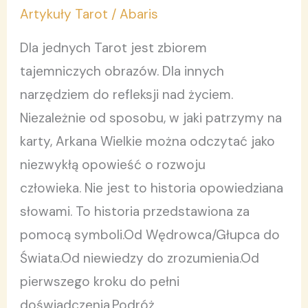
jako
Artykuły Tarot
/
Abaris
mapa
Dla jednych Tarot jest zbiorem
rozwoju
tajemniczych obrazów. Dla innych
człowieka
narzędziem do refleksji nad życiem.
Niezależnie od sposobu, w jaki patrzymy na
karty, Arkana Wielkie można odczytać jako
niezwykłą opowieść o rozwoju
człowieka. Nie jest to historia opowiedziana
słowami. To historia przedstawiona za
pomocą symboli.Od Wędrowca/Głupca do
Świata.Od niewiedzy do zrozumienia.Od
pierwszego kroku do pełni
doświadczenia.Podróż