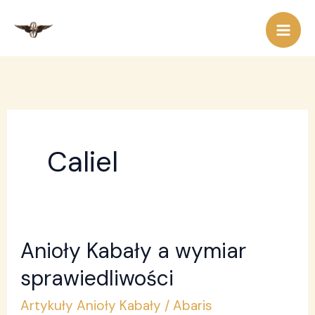
Przejdź
do
treści
Caliel
Anioły Kabały a wymiar
Anioły
Kabały
sprawiedliwości
a
Artykuły Anioły Kabały
/
Abaris