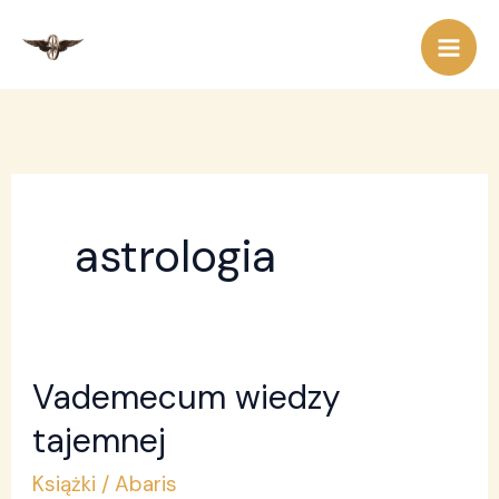
Przejdź
do
treści
astrologia
Vademecum wiedzy
Vademecum
wiedzy
tajemnej
tajemnej
Książki
/
Abaris