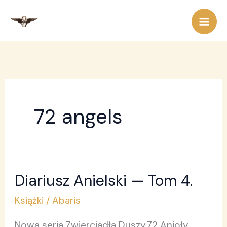
Przejdź
do
treści
72 angels
Diariusz Anielski — Tom 4.
Diariusz
Anielski
Książki
/
Abaris
—
Nowa seria Zwierciadła Duszy.72 Anioły