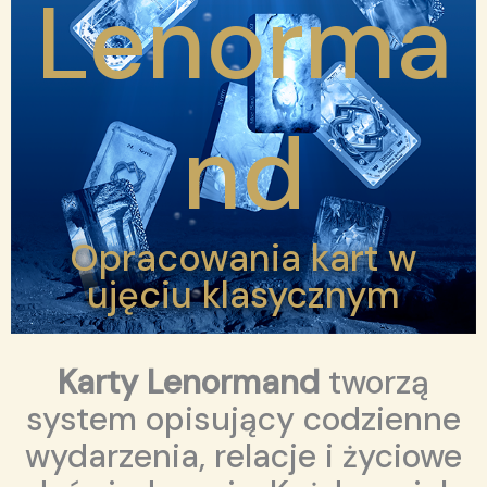
Lenorma
nd
Opracowania kart w
ujęciu klasycznym
Karty Lenormand
tworzą
system opisujący codzienne
wydarzenia, relacje i życiowe