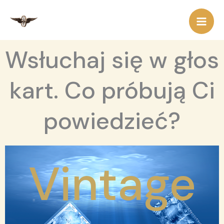
Przejdź
do
treści
Wsłuchaj się w głos
kart. Co próbują Ci
powiedzieć?
Vintage