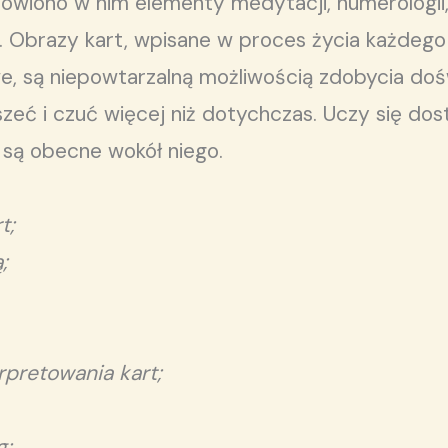
wiono w nim elementy medytacji, numerologii, 
 Obrazy kart, wpisane w proces życia każdego cz
we, są niepowtarzalną możliwością zdobycia doś
yszeć i czuć więcej niż dotychczas. Uczy się d
e są obecne wokół niego.
t;
;
rpretowania kart;
g;