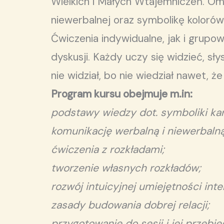
Wielkich i Małych Wtajemniczeń. Omó
niewerbalnej oraz symbolikę kolorów.
Ćwiczenia indywidualne, jak i grupo
dyskusji. Każdy uczy się widzieć, sł
nie widział, bo nie wiedział nawet, ż
Program kursu obejmuje m.in:
podstawy wiedzy dot. symboliki kar
komunikację werbalną i niewerbalną
ćwiczenia z rozkładami;
tworzenie własnych rozkładów;
rozwój intuicyjnej umiejętności inte
zasady budowania dobrej relacji;
przygotowanie do sesji i jej przebie