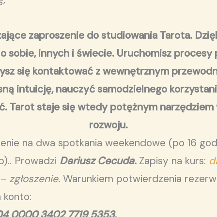
ające zaproszenie do studiowania Tarota. Dzięk
sobie, innych i świecie. Uruchomisz procesy ps
ysz się kontaktować z wewnętrznym przewodn
ną intuicję, nauczyć samodzielnego korzystania
ość. Tarot staje się wtedy potężnym narzędzie
rozwoju.
elenie na dwa spotkania weekendowe (po 16 godz
b).. Prowadzi
Dariusz Cecuda.
Zapisy na kurs:
d
 – zgłoszenie.
Warunkiem potwierdzenia rezerwac
 konto:
04 0000 3402 7719 5353.