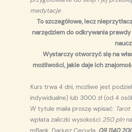
medytacje
To szczegółowe, lecz nieprzytłacz
narzędziem do odkrywania prawdy o 
naucz
Wystarczy otworzyć się na włas
możliwości, jakie daje ich znajom
Kurs trwa 4 dni, możliwe jest podzi
indywidualne) lub 3000 zł (od 4 osó
W tytule maila proszę wpisać:
Tarot
wpłata zaliczki wysokości
250 pln
na
mBank, Dariusz Cecuda,
09 1140 20