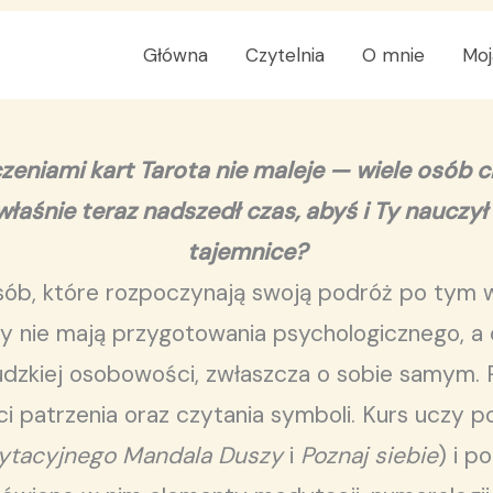
Główna
Czytelnia
O mnie
Moj
eniami kart Tarota nie maleje — wiele osób ch
łaśnie teraz nadszedł czas, abyś i Ty nauczy
tajemnice?
osób, które rozpoczynają swoją podróż po tym
rzy nie mają przygotowania psychologicznego, 
udzkiej osobowości, zwłaszcza o sobie samym. 
ści patrzenia oraz czytania symboli. Kurs uczy p
ytacyjnego Mandala Duszy
i
Poznaj siebie
) i 