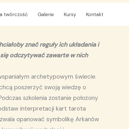
a twórczość
Galerie
Kursy
Kontakt
ciałoby znać reguły ich układania i
ł się odczytywać zawarte w nich
 wspaniałym archetypowym świecie.
a chcą poszerzyć swoją wiedzę o
Podczas szkolenia zostanie położony
odstaw interpretacji kart tarota
pozwala opanować symbolikę Arkanów