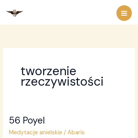
Przejdź
do
treści
tworzenie
rzeczywistości
56 Poyel
56
Poyel
Medytacje anielskie
/
Abaris