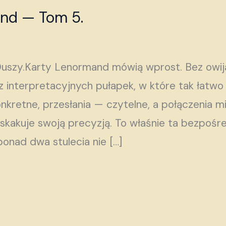
and — Tom 5.
Duszy.Karty Lenormand mówią wprost. Bez owij
z interpretacyjnych pułapek, w które tak łatw
nkretne, przesłania — czytelne, a połączenia m
askakuje swoją precyzją. To właśnie ta bezpośre
onad dwa stulecia nie […]