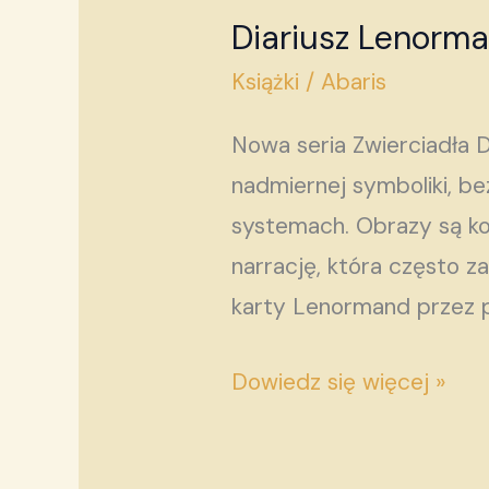
Diariusz Lenorm
Diariusz
Lenormand
Książki
/
Abaris
—
Nowa seria Zwierciadła 
Tom
nadmiernej symboliki, be
5.
systemach. Obrazy są ko
narrację, która często z
karty Lenormand przez p
Dowiedz się więcej »