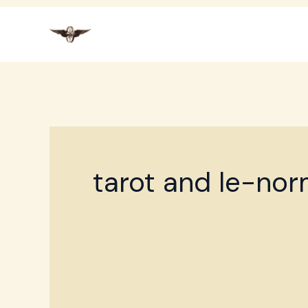
Przejdź
do
treści
tarot and le-no