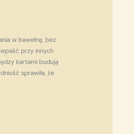
ania w bawełnę, bez
o wpaść przy innych
iędzy kartami budują
dniość sprawiła, że