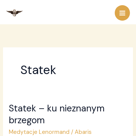
Przejdź
do
treści
Statek
Statek – ku nieznanym
Statek
–
brzegom
ku
Medytacje Lenormand
/
Abaris