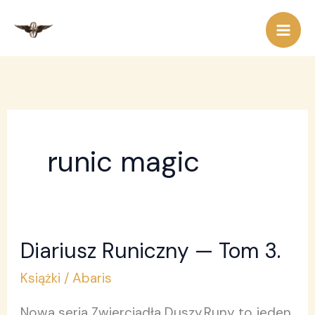
Przejdź
do
treści
runic magic
Diariusz Runiczny — Tom 3.
Diariusz
Runiczny
Książki
/
Abaris
—
Nowa seria Zwierciadła Duszy.Runy to jeden