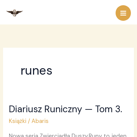
Przejdź
do
treści
runes
Diariusz Runiczny — Tom 3.
Diariusz
Runiczny
Książki
/
Abaris
—
Nowa seria Zwierciadła Duszy.Runy to jeden