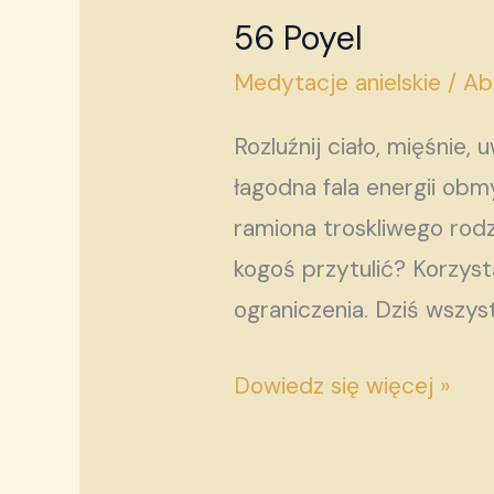
56 Poyel
56
Poyel
Medytacje anielskie
/
Ab
Rozluźnij ciało, mięśnie, 
łagodna fala energii ob
ramiona troskliwego rodzi
kogoś przytulić? Korzysta
ograniczenia. Dziś wszys
Dowiedz się więcej »