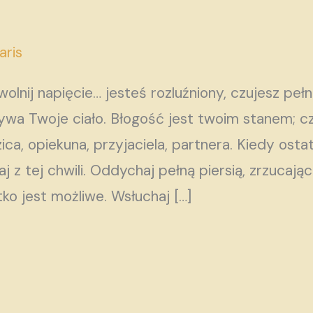
aris
uwolnij napięcie… jesteś rozluźniony, czujesz peł
mywa Twoje ciało. Błogość jest twoim stanem; c
ca, opiekuna, przyjaciela, partnera. Kiedy ostat
j z tej chwili. Oddychaj pełną piersią, zrzucając
tko jest możliwe. Wsłuchaj […]